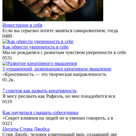
Инвестиции в себя
Если вы серьезно хотите заняться саморазвитием, тогда
0
480
Как обрести уверенность в себе
Мы не рождаемся с развитым чувством уверенности в себе.
0
531
5 упражнений, развивающих креативное мышление
«Креативность — это творческая направленность
0
1.2к.
7 советов как развить креативность
Я могу рисовать как Рафаэль, но мне понадобится вся
0
119
Как научиться слышать собеседника
«Секрет влияния на людей не в умении говорить, а в
0
323
Цитаты Стива Джобса
Стив Джобс, человек изменивший мир, создавший две