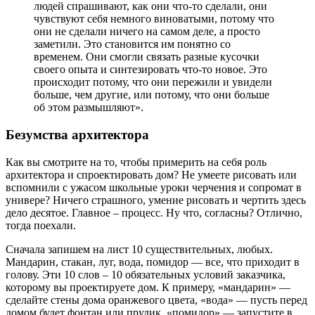
людей спрашивают, как они что-то сделали, они
чувствуют себя немного виноватыми, потому что
они не сделали ничего на самом деле, а просто
заметили. Это становится им понятно со
временем. Они смогли связать разные кусочки
своего опыта и синтезировать что-то новое. Это
происходит потому, что они пережили и увидели
больше, чем другие, или потому, что они больше
об этом размышляют».
Безумства архитектора
Как вы смотрите на то, чтобы примерить на себя роль
архитектора и спроектировать дом? Не умеете рисовать или
вспомнили с ужасом школьные уроки черчения и сопромат в
универе? Ничего страшного, умение рисовать и чертить здесь
дело десятое. Главное – процесс. Ну что, согласны? Отлично,
тогда поехали.
Сначала запишем на лист 10 существительных, любых.
Мандарин, стакан, луг, вода, помидор — все, что приходит в
голову. Эти 10 слов – 10 обязательных условий заказчика,
которому вы проектируете дом. К примеру, «мандарин» —
сделайте стены дома оранжевого цвета, «вода» — пусть перед
домом будет фонтан или прудик, «помидор» — запустите в