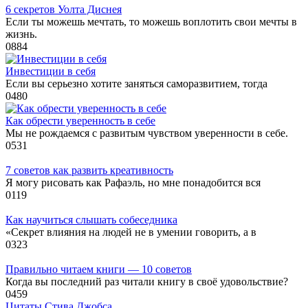
6 секретов Уолта Диснея
Если ты можешь мечтать, то можешь воплотить свои мечты в
жизнь.
0
884
Инвестиции в себя
Если вы серьезно хотите заняться саморазвитием, тогда
0
480
Как обрести уверенность в себе
Мы не рождаемся с развитым чувством уверенности в себе.
0
531
7 советов как развить креативность
Я могу рисовать как Рафаэль, но мне понадобится вся
0
119
Как научиться слышать собеседника
«Секрет влияния на людей не в умении говорить, а в
0
323
Правильно читаем книги — 10 советов
Когда вы последний раз читали книгу в своё удовольствие?
0
459
Цитаты Стива Джобса