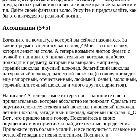
пруд красных рыбок или повесьте в доме красные занавески и
т.д. Дайте своей фантазии волю. Рисуйте и представляйте, как
бы это выглядело в реальной жизни.
Ассоциации (5+5)
Взгляните на комнату, в которой вы сейчас находитесь. За
какой предмет зацепился ваш взгляд? Мой – за шоколадку,
которая лежит на столе. А теперь возьмите листок бумаги с
ручкой и напишите 5 прилагательных, которые наиболее
подходят к предмету, который вы выбрали. Например,
горький шоколад, вкусный шоколад, бельгийский шоколад,
натуральный шоколад, развесной шоколад (в голову приходит
ещё импортный, отечественный, любимый, белый, молочный,
горячий, плиточный шоколад и много других вариантов).
Написали? А теперь самое интересное – напишите еще 5
прилагательных, которые абсолютно не подходят. Сделать это
ощутимо сложнее: стеклянный шоколад, плюшевый шоколад,
летний шоколад, загадочный шоколад, жареный шоколад. o_O
Вот , что пришло мне в голову. Покопайтесь в своих
ощущениях и восприятиях и найдите нужные определения.
Приложите чуть больше усилий, и все получиться, главное не
оставляйте задание невыполненным. Посидите и