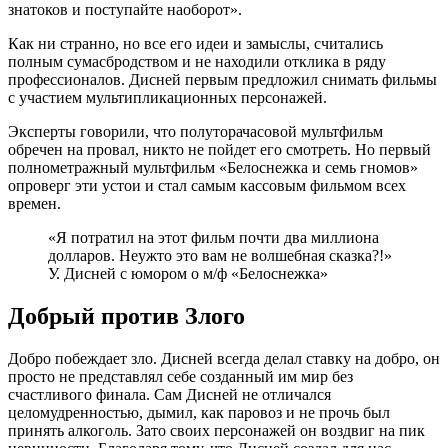
знатоков и поступайте наоборот».
Как ни странно, но все его идеи и замыслы, считались
полным сумасбродством и не находили отклика в ряду
профессионалов. Дисней первым предложил снимать фильмы
с участием мультипликационных персонажей.
Эксперты говорили, что полуторачасовой мультфильм
обречен на провал, никто не пойдет его смотреть. Но первый
полнометражный мультфильм «Белоснежка и семь гномов»
опроверг эти устои и стал самым кассовым фильмом всех
времен.
«Я потратил на этот фильм почти два миллиона
долларов. Неужто это вам не волшебная сказка?!»
У. Дисней с юмором о м/ф «Белоснежка»
Добрый против Злого
Добро побеждает зло. Дисней всегда делал ставку на добро, он
просто не представлял себе созданный им мир без
счастливого финала. Сам Дисней не отличался
целомудренностью, дымил, как паровоз и не прочь был
принять алкоголь. Зато своих персонажей он воздвиг на пик