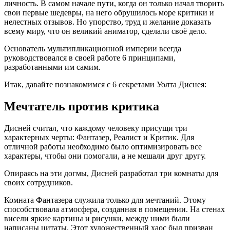
личность. В самом начале пути, когда он только начал творить
свои первые шедевры, на него обрушилось море критики и
нелестных отзывов. Но упорство, труд и желание доказать
всему миру, что он великий аниматор, сделали своё дело.
Основатель мультипликационной империи всегда
руководствовался в своей работе 6 принципами,
разработанными им самим.
Итак, давайте познакомимся с 6 секретами Уолта Диснея:
Мечтатель против критика
Дисней считал, что каждому человеку присущи три
характерных черты: Фантазер, Реалист и Критик. Для
отличной работы необходимо было оптимизировать все
характеры, чтобы они помогали, а не мешали друг другу.
Опираясь на эти догмы, Дисней разработал три комнаты для
своих сотрудников.
Комната Фантазера служила только для мечтаний. Этому
способствовала атмосфера, созданная в помещении. На стенах
висели яркие картины и рисунки, между ними были
написаны цитаты. Этот художественный хаос был призван