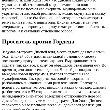
невинности. Благодаря тому, что Дисней создал для нас
удивительный, счастливый мир анимации, ни один
журналист не посмел его очернить. Мультфильмы были
укрытием от жестокой реальности, можно окунуться в сказку
с головой, и было бы большой неблагодарностью испортить
репутации великого аниматора. Дисней входит в святую
американскую «троицу», наряду с материнством и яблочным
пирогом, а к святыням отношение особое.
Проситель против Гордеца
Задумав отстроить Диснейленд, место отдыха для всей семьи,
Уолт Дисней обратился за денежной помощью к своему
«основному врагу» — телевидению. Ему пришлось это
сделать, так как все, к кому он обращался, отказывали ему. Во
время отдачи долга телевидению, Дисней договаривается с
выходом новой программы, которая состояла из его
мультфильмов. Так средства массовой информации
разбавились анимационными развлечениями. Благодаря
новой программе, которая выходила каждую неделю, Дисней
разбогател, так в 53 года он стал миллионером, а потомки
легендарного аниматора вследствие отстроенного первого
Диснейленда стали уже миллиардерами. Для Уолта Диснея
творчество было превыше всего, он добивался реализации
своих идей любым путем.