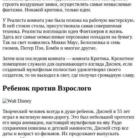
строить воздушные замки, осуществлять самые немыслимые
фантазии. Никакой критики, только идеи.
У Реалиста комната уже была похожа на рабочую мастерскую.
В ней стояли столы, присутствовала самая совершенная
техника. Реалисты воплощали идеи Фантазеров в жизнь.
Здесь все самые немыслимые персонажи попадали на бумагу.
Так на свет появились Микки Маус, Белоснежка и семь
гномов, Питер Пэн, Бэмби и многие другие.
Затем шла последняя комната — комната Критика. Крохотное
помещение служило для оценивающего взгляда Диснея, если
созданный мультфильм полностью удовлетворял своего
создателя, то он выходил в свет, где получал громадную славу.
Ребенок против Взрослого
Творческий человек всегда в душе ребенок. Дисней в 55 лет
играл в железную мини-дорогу. Это был небольшой прототип
его мира анимации, настоящий мультфильм на яву. Ради
сохранения новизны и детской наивности, Дисней стер все
даты и возраст из фильмов. Их продолжают выпускать